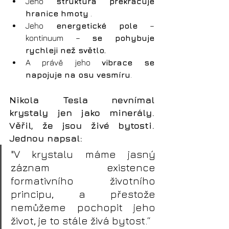
Jeho 
struktura
překračuje 
hranice hmoty
 .
Jeho
 energetické pole
 – 
kontinuum – 
se pohybuje 
rychleji než světlo.
A právě jeho 
vibrace se 
napojuje na osu vesmíru
.
Nikola Tesla nevnímal 
krystaly jen jako minerály. 
Věřil, že jsou živé bytosti. 
Jednou napsal:
"V krystalu máme jasný 
záznam existence 
formativního životního 
principu, a přestože 
nemůžeme pochopit jeho 
život, je to stále živá bytost.“