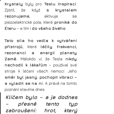
Krystaly
 byly pro 
Teslu
inspirací
. 
Zjistil, že když 
s krystalem 
rezonujeme
, aktivuje se 
piezoelektrické pole, které 
proniká do 
Éteru
 – a tím i 
do všeho živého
. 
Tato síla ho vedla k vytváření 
přístrojů
, které 
léčily frekvencí, 
rezonancí a energií
planety
Země. 
Málokdo ví, že Tesla 
nikdy 
nechodil k lékařům
 – používal své 
stroje k léčení všech nemocí. Jeho
směr byl jasný: pochopit vibraci – 
a vyladit se na ni. 
A právě na tomto 
poznání stavíme dnes: 
Klíčem bylo – a je dodnes 
– přesně tento typ 
zabroušení: hrot, který 