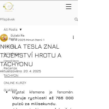
Příspěvek
All Posts
Gulabi Ra
All Posts
19. 4. 2025
Minut čtení: 1
NIKOLA TESLA ZNAL
Novinky
TAJEMSTVÍ HROTU A
Astrologie
HeroHero
TACHYONU
Recenze
Aktualizováno:
20. 4. 2025
TACHYON
ONLINE KURZY
GUASHA
Krystal křemene je fenomén. 
Vibruje rychlostí až 786 000 
pulzů za milisekundu.