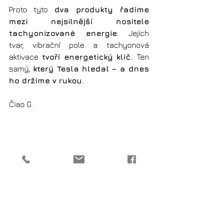
Proto tyto 
dva produkty řadíme 
mezi nejsilnější nositele
tachyonizované energie. 
Jejich 
tvar, vibrační pole a tachyonová 
aktivace 
tvoří energetický klíč. 
Ten 
samý,
 který Tesla hledal – a dnes 
ho držíme v rukou.
Čiao G.