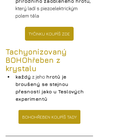
přírodního zaobleného hrotu,
který ladí s piezoelektrickým 
polem těla
TYČINKU KOUPÍŠ ZDE
Tachyonizovaný 
BOHOhřeben z 
krystalu
každý
 z jeho 
hrotů je 
broušený se stejnou 
přesností jako u Teslových 
experimentů
BOHOHŘEBEN KOUPÍŠ TADY