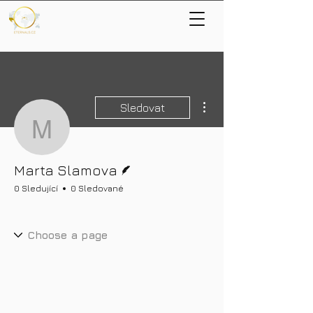
Další akce
Sledovat
Marta Slamova
Spisovatel
Marta Slamova
0 Sledující
0 Sledované