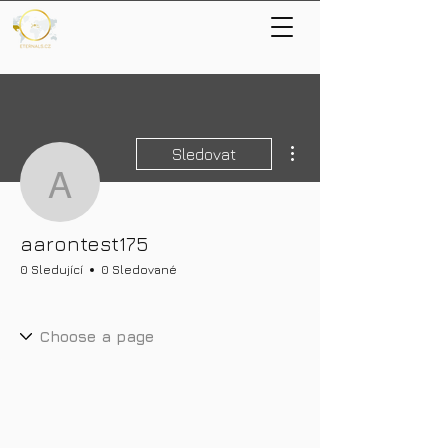
Další akce
Sledovat
aarontest175
aarontest175
0 Sledující
0 Sledované