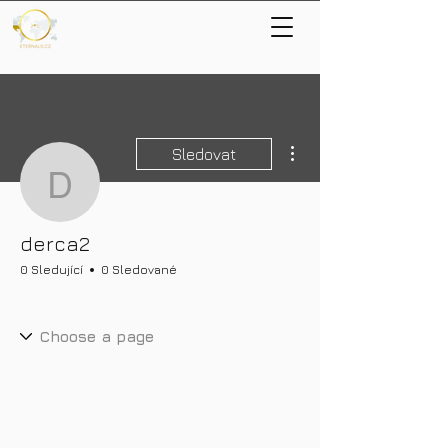
Další akce
Sledovat
derca2
derca2
0 Sledující
0 Sledované