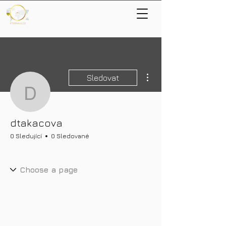
Další akce
Sledovat
dtakacova
dtakacova
0 Sledující
0 Sledované