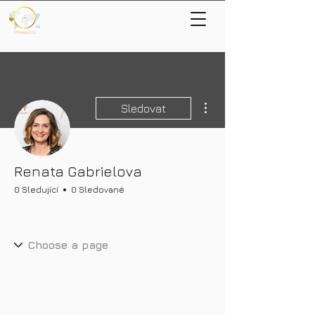
Další akce
Sledovat
Renata Gabrielova
0 Sledující
0 Sledované
Nové bohatství
+
4