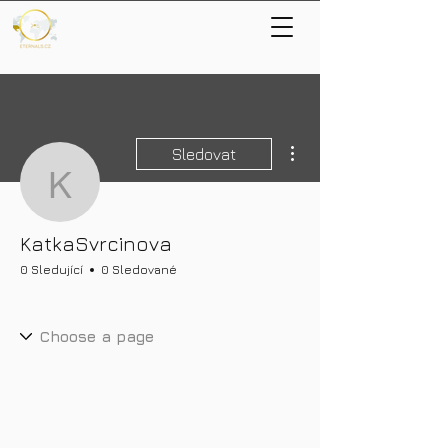
Další akce
Sledovat
KatkaSvrcinova
KatkaSvrcinova
0 Sledující
0 Sledované