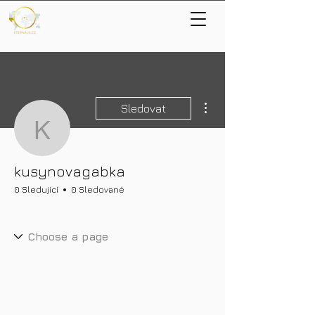
Další akce
Sledovat
kusynovagabka
kusynovagabka
0 Sledující
0 Sledované