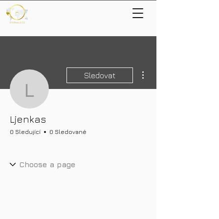
Další akce
Sledovat
Ljenkas
Ljenkas
0 Sledující
0 Sledované