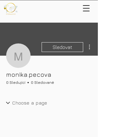
Další akce
Sledovat
monika.pecova
monika.pecova
0 Sledující
0 Sledované