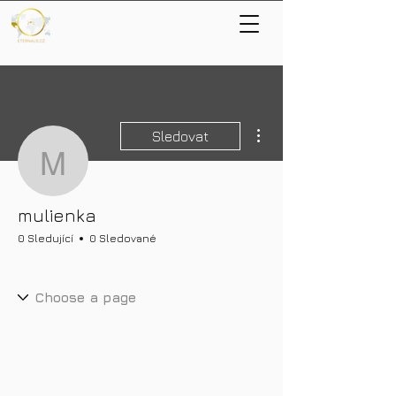
Další akce
Sledovat
mulienka
mulienka
0 Sledující
0 Sledované