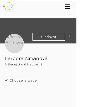
Další akce
Sledovat
Barbora Almanová
0 Sledující
0 Sledované