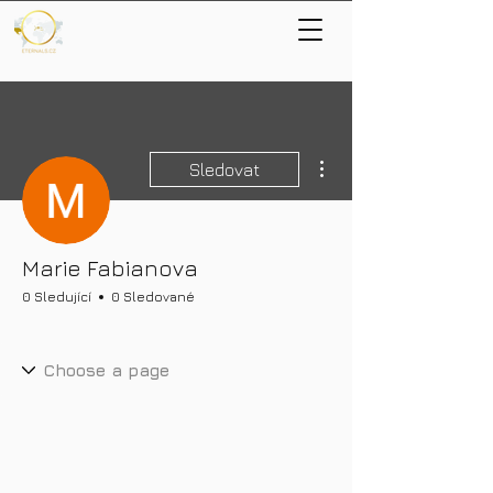
Další akce
Sledovat
Marie Fabianova
0 Sledující
0 Sledované