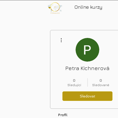
Online kurzy
Další akce
Petra Kichnerová
Nové bohatství
+
4
0
0
Sledující
Sledované
Sledovat
Profil