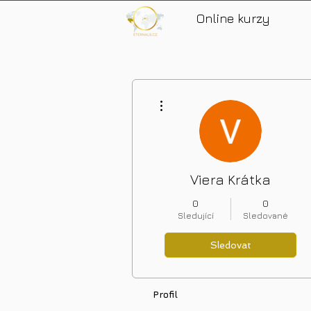
Online kurzy
Další akce
Viera Krátka
0
0
Sledující
Sledované
Sledovat
Profil