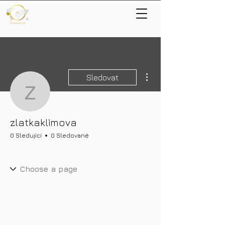
Další akce
Sledovat
zlatkaklimova
zlatkaklimova
0 Sledující
0 Sledované