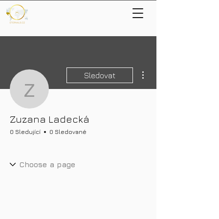
Další akce
Sledovat
Zuzana Ladecká
Zuzana Ladecká
0 Sledující
0 Sledované