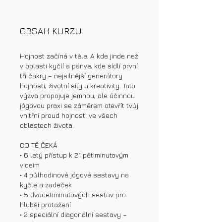
OBSAH KURZU
Hojnost začíná v těle. A kde jinde než
v oblasti kyčlí a pánve, kde sídlí první
tři čakry – nejsilnější generátory
hojnosti, životní síly a kreativity. Tato
výzva propojuje jemnou, ale účinnou
jógovou praxi se záměrem otevřít tvůj
vnitřní proud hojnosti ve všech
oblastech života.
CO TĚ ČEKÁ
• 6 letý přístup k 21 pětiminutovým
videím
• 4 půlhodinové jógové sestavy na
kyčle a zadeček
• 5 dvacetiminutových sestav pro
hlubší protažení
• 2 speciální diagonální sestavy –