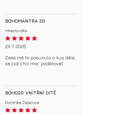
BOHOMANTRA 20
mkastovska
průměrné hodnocení je 5 z 5
24. 7. 2026
Zase mě to posunulo o kus dále,
za což chci moc poděkovat.
BOHO20 VNITŘNÍ DÍTĚ
Dominika Zajacova
průměrné hodnocení je 5 z 5