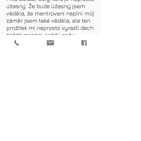
úžasný. Že bude úžasný jsem
věděla, že mantrovani naplní můj
záměr jsem také věděla, ale ten
prožitek mi naprosto vyrazil dech.
Každá mantra, každý zpěv
vesmírně prohlubuje mé cítění.
Nikdy jsem tak hluboce
neprožívala pocity radosti a
raduji se ze všeho. V neděli jsem
jela na kole a u toho zpívala So
Ham a propouštěla z mých
buněk zbytky smutku a
zklamání a frustrace a všeho, co
mi již neslouží. Nejde popsat
slovy. Prosím načtete si mezi
řádky. Přidaná Meditace So Ham
je nádherná a dolaďuje to, co
zpívání "rozbouřilo", rozjelo,
zaplní nádhernou energii. A co je