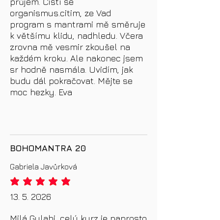
průjem. Čistí se
organismus.citim, ze Vad
program s mantrami mě směruje
k většímu klidu, nadhledu. Včera
zrovna mě vesmir zkoušel na
každém kroku. Ale nakonec jsem
sr hodně nasmála. Uvidím, jak
budu dál pokračovat. Mějte se
moc hezky. Eva
BOHOMANTRA 20
Gabriela Javůrková
průměrné hodnocení je 5 z 5
13. 5. 2026
Milá Gulabi, celý kurz je naprosto