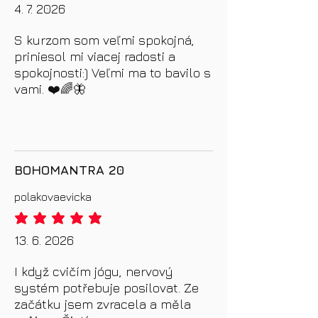
4. 7. 2026
S kurzom som veľmi spokojná,
priniesol mi viacej radosti a
spokojnosti:) Veľmi ma to bavilo s
vami. ❤️🌈🦋
BOHOMANTRA 20
polakovaevicka
průměrné hodnocení je 5 z 5
13. 6. 2026
I když cvičím jógu, nervový
systém potřebuje posilovat. Ze
začátku jsem zvracela a měla