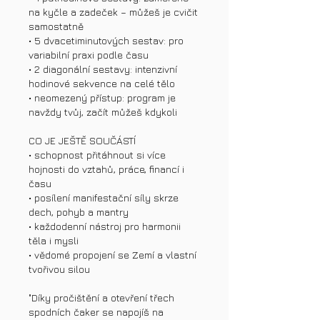
na kyčle a zadeček – můžeš je cvičit
samostatně
• 5 dvacetiminutových sestav: pro
variabilní praxi podle času
• 2 diagonální sestavy: intenzivní
hodinové sekvence na celé tělo
• neomezený přístup: program je
navždy tvůj, začít můžeš kdykoli
CO JE JEŠTĚ SOUČÁSTÍ
• schopnost přitáhnout si více
hojnosti do vztahů, práce, financí i
času
• posílení manifestační síly skrze
dech, pohyb a mantry
• každodenní nástroj pro harmonii
těla i mysli
• vědomé propojení se Zemí a vlastní
tvořivou silou
"Díky pročištění a otevření třech
spodních čaker se napojíš na