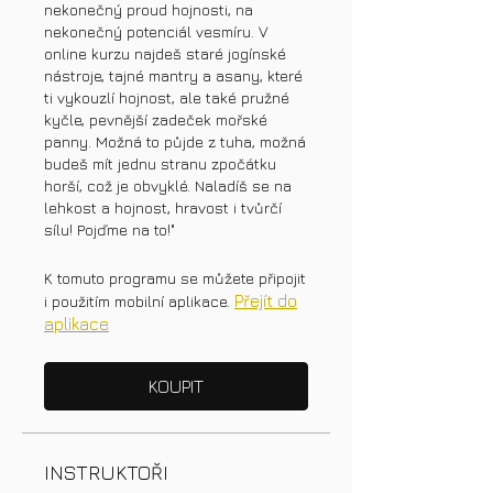
nekonečný proud hojnosti, na
nekonečný potenciál vesmíru. V
online kurzu najdeš staré jogínské
nástroje, tajné mantry a asany, které
ti vykouzlí hojnost, ale také pružné
kyčle, pevnější zadeček mořské
panny. Možná to půjde z tuha, možná
budeš mít jednu stranu zpočátku
horší, což je obvyklé. Naladíš se na
lehkost a hojnost, hravost i tvůrčí
sílu! Pojďme na to!"
K tomuto programu se můžete připojit
Přejít do
i použitím mobilní aplikace.
aplikace
KOUPIT
INSTRUKTOŘI