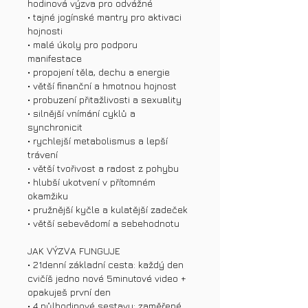
hodinová výzva pro odvážné
• tajné jogínské mantry pro aktivaci
hojnosti
• malé úkoly pro podporu
manifestace
• propojení těla, dechu a energie
• větší finanční a hmotnou hojnost
• probuzení přitažlivosti a sexuality
• silnější vnímání cyklů a
synchronicit
• rychlejší metabolismus a lepší
trávení
• větší tvořivost a radost z pohybu
• hlubší ukotvení v přítomném
okamžiku
• pružnější kyčle a kulatější zadeček
• větší sebevědomí a sebehodnotu
JAK VÝZVA FUNGUJE
• 21denní základní cesta: každý den
cvičíš jedno nové 5minutové video +
opakuješ první den
• 4 půlhodinové sestavy: zaměřené