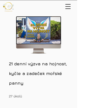
21 denní výzva na hojnost,
kyčle a zadeček mořské
panny
27 úkolů
27
úkolů