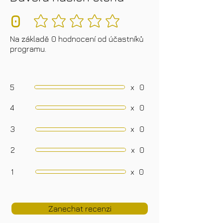
0
Zatím žádná hodnocení
Na základě 0 hodnocení od účastníků
programu.
5
x
0
4
x
0
3
x
0
2
x
0
1
x
0
Zanechat recenzi