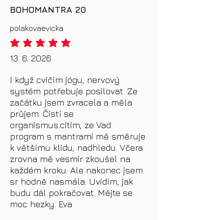
BOHOMANTRA 20
polakovaevicka
průměrné hodnocení je 5 z 5
13. 6. 2026
I když cvičím jógu, nervový
systém potřebuje posilovat. Ze
začátku jsem zvracela a měla
průjem. Čistí se
organismus.citim, ze Vad
program s mantrami mě směruje
k většímu klidu, nadhledu. Včera
zrovna mě vesmir zkoušel na
každém kroku. Ale nakonec jsem
sr hodně nasmála. Uvidím, jak
budu dál pokračovat. Mějte se
moc hezky. Eva