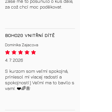
Zase mě to posunulo o kus dále,
za což chci moc poděkovat.
BOHO20 VNITŘNÍ DÍTĚ
Dominika Zajacova
průměrné hodnocení je 5 z 5
4. 7. 2026
S kurzom som veľmi spokojná,
priniesol mi viacej radosti a
spokojnosti:) Veľmi ma to bavilo s
vami. ❤️🌈🦋