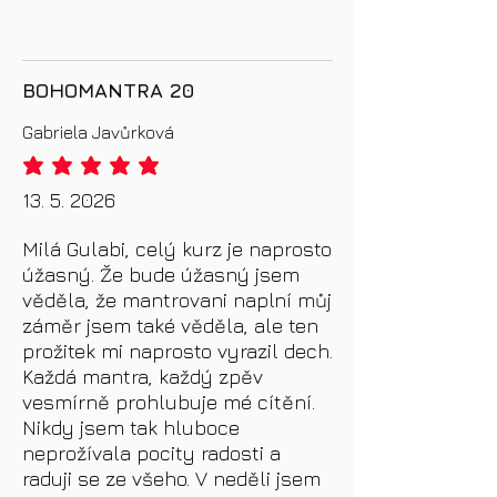
BOHOMANTRA 20
Gabriela Javůrková
průměrné hodnocení je 5 z 5
13. 5. 2026
Milá Gulabi, celý kurz je naprosto
úžasný. Že bude úžasný jsem
věděla, že mantrovani naplní můj
záměr jsem také věděla, ale ten
prožitek mi naprosto vyrazil dech.
Každá mantra, každý zpěv
vesmírně prohlubuje mé cítění.
Nikdy jsem tak hluboce
neprožívala pocity radosti a
raduji se ze všeho. V neděli jsem