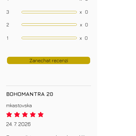
3
x
0
2
x
0
1
x
0
Zanechat recenzi
BOHOMANTRA 20
mkastovska
průměrné hodnocení je 5 z 5
24. 7. 2026