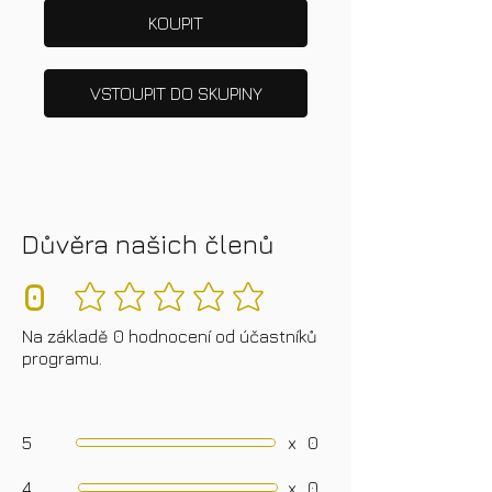
KOUPIT
VSTOUPIT DO SKUPINY
Důvěra našich členů
0
Zatím žádná hodnocení
Na základě 0 hodnocení od účastníků
programu.
5
x
0
4
x
0