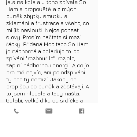
jela na kole a u toho zpívala So
Ham a propouštěla z mých
buněk zbytky smutku a
zklamání a frustrace a všeho, co
mi již neslouží. Nejde popsat
slovy. Prosím načtete si mezi
řádky. Přidaná Meditace So Ham
je nádherná a dolaďuje to, co
zpívání "rozbouřilo", rozjelo,
zaplní nádhernou energii. A co je
pro mě nejvíc, ani po odzpívání
ty pocity nemizí. Jakoby se
propíšou do buněk a zůstávají. A
to jsem hledala a tady našla.
Gulabi, velké díky od srdíčka a
těším se na další mantrování ♥️