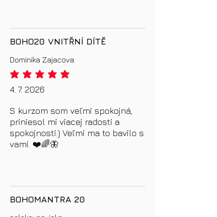
BOHO20 VNITŘNÍ DÍTĚ
Dominika Zajacova
průměrné hodnocení je 5 z 5
4. 7. 2026
S kurzom som veľmi spokojná,
priniesol mi viacej radosti a
spokojnosti:) Veľmi ma to bavilo s
vami. ❤️🌈🦋
BOHOMANTRA 20