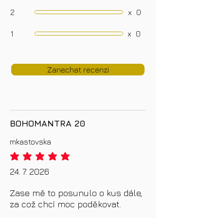
2
x
0
1
x
0
Zanechat recenzi
BOHOMANTRA 20
mkastovska
průměrné hodnocení je 5 z 5
24. 7. 2026
Zase mě to posunulo o kus dále,
za což chci moc poděkovat.