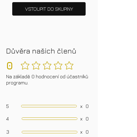
VSTOUPIT DO SKUPINY
Důvěra našich členů
0
Zatím žádná hodnocení
Na základě 0 hodnocení od účastníků
programu.
5
x
0
4
x
0
3
x
0