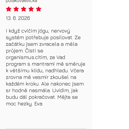
polakovaevicka
průměrné hodnocení je 5 z 5
13. 6. 2026
I když cvičím jógu, nervový
systém potřebuje posilovat. Ze
začátku jsem zvracela a měla
průjem. Čistí se
organismus.citim, ze Vad
program s mantrami mě směruje
k většímu klidu, nadhledu. Včera
zrovna mě vesmir zkoušel na
každém kroku. Ale nakonec jsem
sr hodně nasmála. Uvidím, jak
budu dál pokračovat. Mějte se
moc hezky. Eva