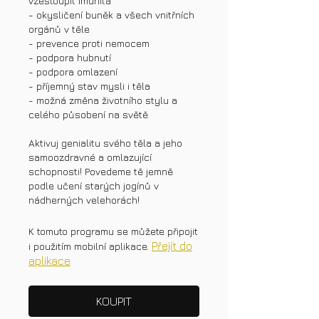
vzestoupit imunita
- okysličení buněk a všech vnitřních
orgánů v těle
- prevence proti nemocem
- podpora hubnutí
- podpora omlazení
- příjemný stav mysli i těla
- možná změna životního stylu a
celého působení na světě
Aktivuj genialitu svého těla a jeho
samoozdravné a omlazující
schopnosti! Povedeme tě jemně
podle učení starých jogínů v
K tomuto programu se můžete připojit
Přejít do
i použitím mobilní aplikace.
aplikace
KOUPIT