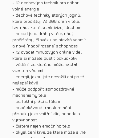
- 12 dechových technik pro nábor
volné energie
- dechové techniky starých jogínů,
které pročišťují 72 000 drah v těle,
tzv. nádí, které se aktivizují dechem
- pokud jsou dráhy v těle, nádí,
pročištěny, člověku se otevírá vesmír
a nové "nadpřirozené" schopnosti
- 12 dvacetiminutových online videí,
které si můžete pustit odkudkoliv
- vědění, ze kterého může nastat
vzestup vědomí
- energii, jakou jste nezažili ani po té
nejlepší kávě
- může podpořit samoozdravné
mechanismy těla
- perfektní práci s tělem
- neočekávané transformační
příznaky jako vnitřní klid, pohoda a
vyrovnanost
- čištění nejen emočního těla
- okysličení krve, ze které může silně