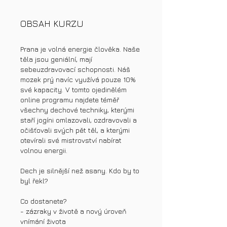
OBSAH KURZU
Prana je volná energie člověka. Naše
těla jsou geniální, mají
sebeuzdravovací schopnosti. Náš
mozek prý navíc využívá pouze 10%
své kapacity. V tomto ojedinělém
online programu najdete téměř
všechny dechové techniky, kterými
staří jogíni omlazovali, ozdravovali a
očišťovali svých pět těl, a kterými
otevírali své mistrovství nabírat
volnou energii.
Dech je silnější než asany. Kdo by to
byl řekl?
Co dostanete?
- zázraky v životě a nový úroveň
vnímání života