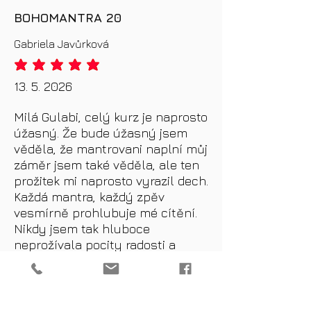
BOHOMANTRA 20
Gabriela Javůrková
průměrné hodnocení je 5 z 5
13. 5. 2026
Milá Gulabi, celý kurz je naprosto
úžasný. Že bude úžasný jsem
věděla, že mantrovani naplní můj
záměr jsem také věděla, ale ten
prožitek mi naprosto vyrazil dech.
Každá mantra, každý zpěv
vesmírně prohlubuje mé cítění.
Nikdy jsem tak hluboce
neprožívala pocity radosti a
raduji se ze všeho. V neděli jsem
jela na kole a u toho zpívala So
Ham a propouštěla z mých
buněk zbytky smutku a