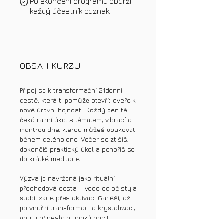
Po skončení programu obdrží
každý účastník odznak.
OBSAH KURZU
Připoj se k transformační 21denní
cestě, která ti pomůže otevřít dveře k
nové úrovni hojnosti. Každý den tě
čeká ranní úkol s tématem, vibrací a
mantrou dne, kterou můžeš opakovat
během celého dne. Večer se ztišíš,
dokončíš praktický úkol a ponoříš se
do krátké meditace.
Výzva je navržená jako rituální
přechodová cesta – vede od očisty a
stabilizace přes aktivaci Ganéši, až
po vnitřní transformaci a krystalizaci,
aby ti přinesla hluboký pocit