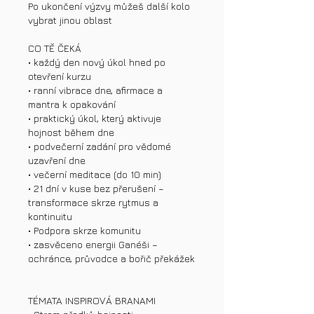
Po ukončení výzvy můžeš další kolo
vybrat jinou oblast
CO TĚ ČEKÁ
• každý den nový úkol hned po
otevření kurzu
• ranní vibrace dne, afirmace a
mantra k opakování
• praktický úkol, který aktivuje
hojnost během dne
• podvečerní zadání pro vědomé
uzavření dne
• večerní meditace (do 10 min)
• 21 dní v kuse bez přerušení –
transformace skrze rytmus a
kontinuitu
• Podpora skrze komunitu
• zasvěceno energii Ganéši –
ochránce, průvodce a bořič překážek
TÉMATA INSPIROVÁ BRANAMI