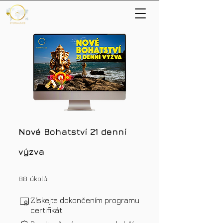
Nové Bohatství 21 denní
výzva
88 úkolů
88
úkolů
Získejte dokončením programu
certifikát.