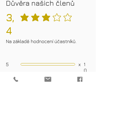
Důvěra našich členů
3,
průměrné hodnocení je 3 z 5
4
Na základě hodnocení účastníků.
5
x
1
0
4
x
1
0
3
x
10
2
x
1
0
1
x
1