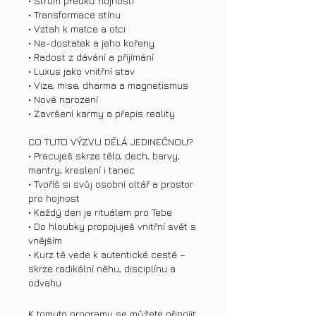
• Strom předků hojnosti
• Transformace stínu
• Vztah k matce a otci
• Ne-dostatek a jeho kořeny
• Radost z dávání a přijímání
• Luxus jako vnitřní stav
• Vize, mise, dharma a magnetismus
• Nové narození
• Završení karmy a přepis reality
CO TUTO VÝZVU DĚLÁ JEDINEČNOU?
• Pracuješ skrze tělo, dech, barvy,
mantry, kreslení i tanec
• Tvoříš si svůj osobní oltář a prostor
pro hojnost
• Každý den je rituálem pro Tebe
• Do hloubky propojuješ vnitřní svět s
vnějším
• Kurz tě vede k autentické cestě –
skrze radikální něhu, disciplínu a
odvahu
K tomuto programu se můžete připojit