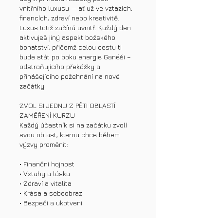
vnitřního luxusu — ať už ve vztazích,
financích, zdraví nebo kreativitě.
Luxus totiž začíná uvnitř. Každý den
aktivuješ jiný aspekt božského
bohatství, přičemž celou cestu ti
bude stát po boku energie Ganéši –
odstraňujícího překážky a
přinášejícího požehnání na nové
začátky.
ZVOL SI JEDNU Z PĚTI OBLASTÍ
ZAMĚŘENÍ KURZU
Každý účastník si na začátku zvolí
svou oblast, kterou chce během
výzvy proměnit:
• Finanční hojnost
• Vztahy a láska
• Zdraví a vitalita
• Krása a sebeobraz
• Bezpečí a ukotvení