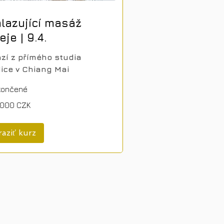
lazující masáž
eje | 9.4.
zí z přímého studia
dice v Chiang Mai
končené
 000 CZK
aziť kurz