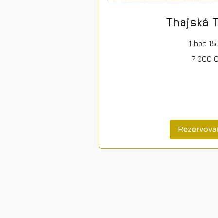
Thajská 
1 hod 15
7 000
7 000 
českých
korún
Rezervovať