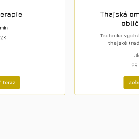
Terapie
Thajská om
oblič
 min
Technika vychá
CZK
thajské tra
U
29 000
29
českých
korún
 teraz
Zobr