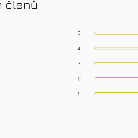
h členů
5
4
3
2
1