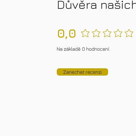
Důvěra našic
0,0
Zatiaľ žiadne hodnotenia
Na základě 0 hodnocení.
Zanechat recenzi