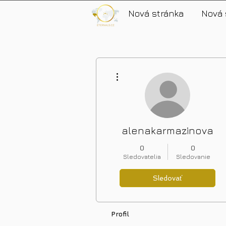
Nová stránka
Nová 
Ďalšie akcie
alenakarmazinova
0
0
Sledovatelia
Sledovanie
Sledovať
Profil