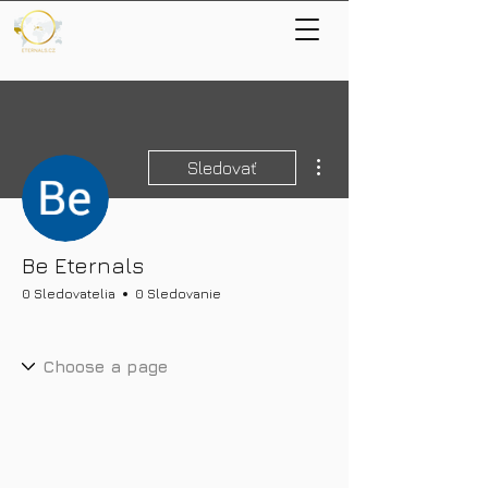
Ďalšie akcie
Sledovať
Be Eternals
0 Sledovatelia
0 Sledovanie