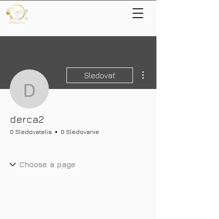
Ďalšie akcie
Sledovať
derca2
derca2
0 Sledovatelia
0 Sledovanie