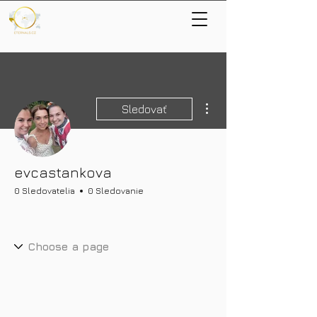
Ďalšie akcie
Sledovať
evcastankova
0 Sledovatelia
0 Sledovanie
Himálajský mistr
+
4