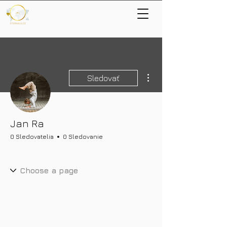
Ďalšie akcie
Sledovať
Jan Ra
0 Sledovatelia
0 Sledovanie