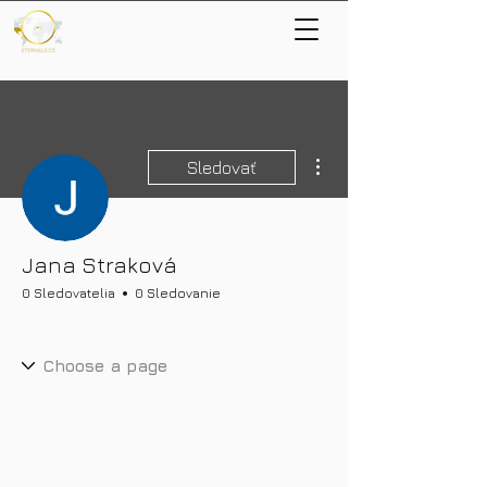
Ďalšie akcie
Sledovať
Jana Straková
0 Sledovatelia
0 Sledovanie