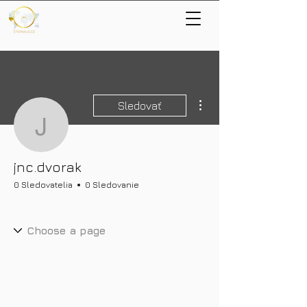
Ďalšie akcie
Sledovať
jnc.dvorak
jnc.dvorak
0 Sledovatelia
0 Sledovanie