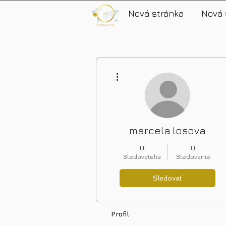
Nová stránka
Nová 
Ďalšie akcie
marcela.losova
0
0
Sledovatelia
Sledovanie
Sledovať
Profil