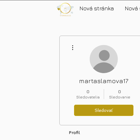
Nová stránka
Nová 
Ďalšie akcie
martaslamova17
0
0
Sledovatelia
Sledovanie
Sledovať
Profil