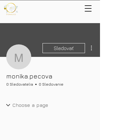
Ďalšie akcie
Sledovať
monika.pecova
monika.pecova
0 Sledovatelia
0 Sledovanie