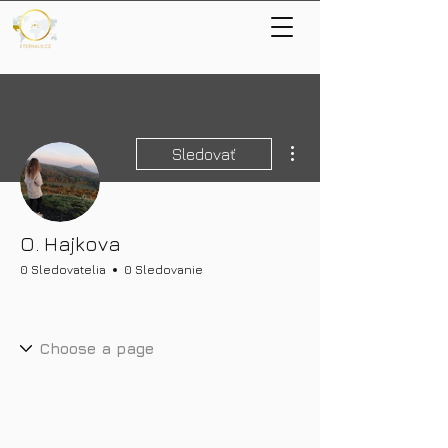
Ďalšie akcie
Sledovať
O. Hajkova
0 Sledovatelia
0 Sledovanie
Nové bohatství
+
4