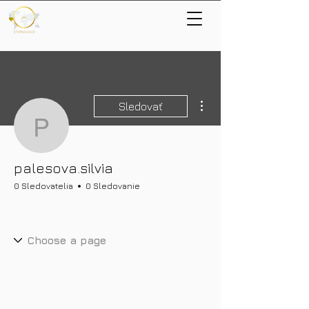
Ďalšie akcie
Sledovať
palesova.silvia
palesova.silvia
0 Sledovatelia
0 Sledovanie
Nové bohatství
+
4