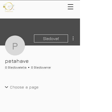
Ďalšie akcie
Sledovať
petahave
petahave
0 Sledovatelia
0 Sledovanie
Nové bohatství
+
4