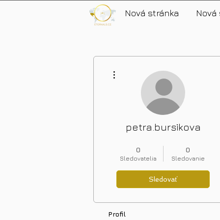
Nová stránka
Nová 
Ďalšie akcie
petra.bursikova
Nové bohatství
+
4
0
0
Sledovatelia
Sledovanie
Sledovať
Profil