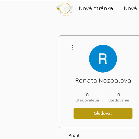
Nová stránka
Nová 
Ďalšie akcie
Renata Nezbalova
Nové bohatství
+
4
0
0
Sledovatelia
Sledovanie
Sledovať
Profil