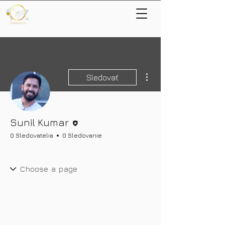
Ďalšie akcie
Sledovať
Editor
Sunil Kumar
0 Sledovatelia
0 Sledovanie