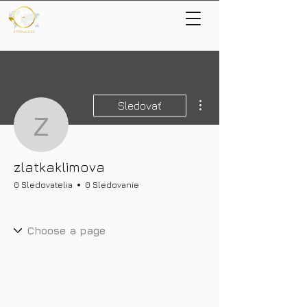
Ďalšie akcie
Sledovať
zlatkaklimova
zlatkaklimova
0 Sledovatelia
0 Sledovanie