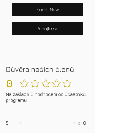
Enroll Now
Pripojte sa
Důvěra našich členů
0
Zatiaľ žiadne hodnotenia
Na základě 0 hodnocení od účastníků
programu.
5
x
0