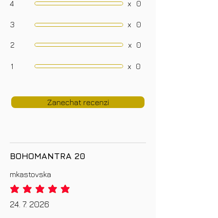
4
x
0
3
x
0
2
x
0
1
x
0
Zanechat recenzi
BOHOMANTRA 20
mkastovska
priemerné hodnotenie je 5 z 5
24. 7. 2026