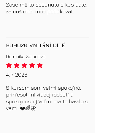
Zase mě to posunulo o kus dále,
za což chci moc poděkovat.
BOHO20 VNITŘNÍ DÍTĚ
Dominika Zajacova
priemerné hodnotenie je 5 z 5
4. 7. 2026
S kurzom som veľmi spokojná,
priniesol mi viacej radosti a
spokojnosti:) Veľmi ma to bavilo s
vami. ❤️🌈🦋