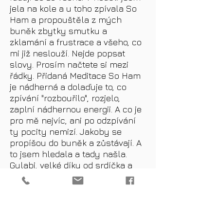
jela na kole a u toho zpívala So
Ham a propouštěla z mých
buněk zbytky smutku a
zklamání a frustrace a všeho, co
mi již neslouží. Nejde popsat
slovy. Prosím načtete si mezi
řádky. Přidaná Meditace So Ham
je nádherná a dolaďuje to, co
zpívání "rozbouřilo", rozjelo,
zaplní nádhernou energii. A co je
pro mě nejvíc, ani po odzpívání
ty pocity nemizí. Jakoby se
propíšou do buněk a zůstávají. A
to jsem hledala a tady našla.
Gulabi, velké díky od srdíčka a
těším se na další mantrování ♥️