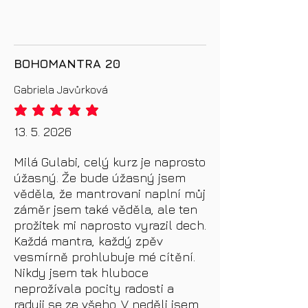
BOHOMANTRA 20
Gabriela Javůrková
priemerné hodnotenie je 5 z 5
13. 5. 2026
Milá Gulabi, celý kurz je naprosto
úžasný. Že bude úžasný jsem
věděla, že mantrovani naplní můj
záměr jsem také věděla, ale ten
prožitek mi naprosto vyrazil dech.
Každá mantra, každý zpěv
vesmírně prohlubuje mé cítění.
Nikdy jsem tak hluboce
neprožívala pocity radosti a
raduji se ze všeho. V neděli jsem