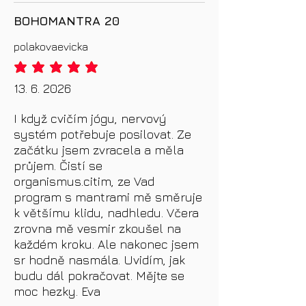
BOHOMANTRA 20
polakovaevicka
priemerné hodnotenie je 5 z 5
13. 6. 2026
I když cvičím jógu, nervový
systém potřebuje posilovat. Ze
začátku jsem zvracela a měla
průjem. Čistí se
organismus.citim, ze Vad
program s mantrami mě směruje
k většímu klidu, nadhledu. Včera
zrovna mě vesmir zkoušel na
každém kroku. Ale nakonec jsem
sr hodně nasmála. Uvidím, jak
budu dál pokračovat. Mějte se
moc hezky. Eva