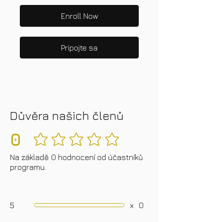
Enroll Now
Pripojte sa
Důvěra našich členů
0
Zatiaľ žiadne hodnotenia
Na základě 0 hodnocení od účastníků
programu.
5
x
0