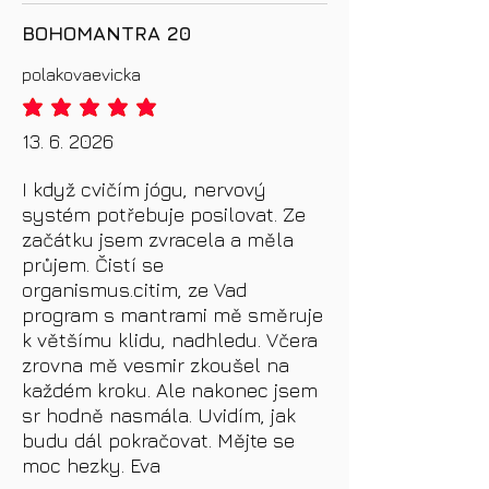
BOHOMANTRA 20
polakovaevicka
priemerné hodnotenie je 5 z 5
13. 6. 2026
I když cvičím jógu, nervový
systém potřebuje posilovat. Ze
začátku jsem zvracela a měla
průjem. Čistí se
organismus.citim, ze Vad
program s mantrami mě směruje
k většímu klidu, nadhledu. Včera
zrovna mě vesmir zkoušel na
každém kroku. Ale nakonec jsem
sr hodně nasmála. Uvidím, jak
budu dál pokračovat. Mějte se
moc hezky. Eva