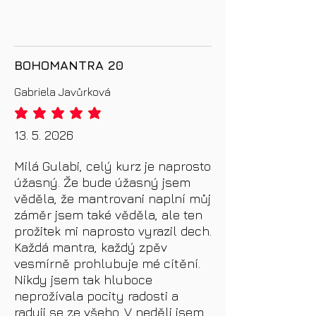
BOHOMANTRA 20
Gabriela Javůrková
priemerné hodnotenie je 5 z 5
13. 5. 2026
Milá Gulabi, celý kurz je naprosto
úžasný. Že bude úžasný jsem
věděla, že mantrovani naplní můj
záměr jsem také věděla, ale ten
prožitek mi naprosto vyrazil dech.
Každá mantra, každý zpěv
vesmírně prohlubuje mé cítění.
Nikdy jsem tak hluboce
neprožívala pocity radosti a
raduji se ze všeho. V neděli jsem