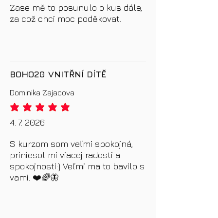
Zase mě to posunulo o kus dále,
za což chci moc poděkovat.
BOHO20 VNITŘNÍ DÍTĚ
Dominika Zajacova
priemerné hodnotenie je 5 z 5
4. 7. 2026
S kurzom som veľmi spokojná,
priniesol mi viacej radosti a
spokojnosti:) Veľmi ma to bavilo s
vami. ❤️🌈🦋