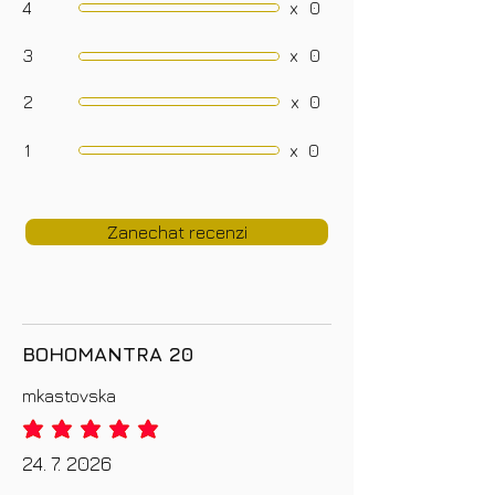
4
x
0
3
x
0
2
x
0
1
x
0
Zanechat recenzi
BOHOMANTRA 20
mkastovska
priemerné hodnotenie je 5 z 5
24. 7. 2026