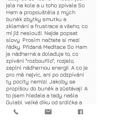
jela na kole a u toho zpívala So
Ham a propouštěla z mých
buněk zbytky smutku a
zklamání a frustrace a všeho, co
mi již neslouží. Nejde popsat
slovy. Prosím načtete si mezi
řádky. Přidaná Meditace So Ham
je nádherná a dolaďuje to, co
zpívání "rozbouřilo", rozjelo,
zaplní nádhernou energii. A co je
pro mě nejvíc, ani po odzpívání
ty pocity nemizí. Jakoby se
propíšou do buněk a zůstávají. A
to jsem hledala a tady našla.
Gulabi, velké díky od srdíčka a
těším se na další mantrování ♥️