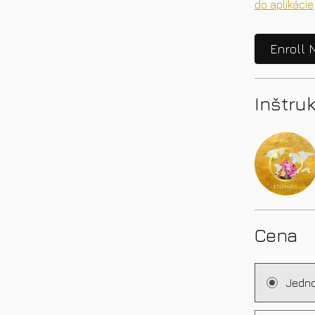
do aplikácie
Enroll 
Inštruk
Cena
Jedno