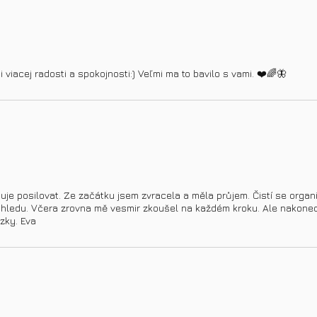
viacej radosti a spokojnosti:) Veľmi ma to bavilo s vami. ❤️🌈🦋
buje posilovat. Ze začátku jsem zvracela a měla průjem. Čistí se organ
dhledu. Včera zrovna mě vesmir zkoušel na každém kroku. Ale nakone
zky. Eva