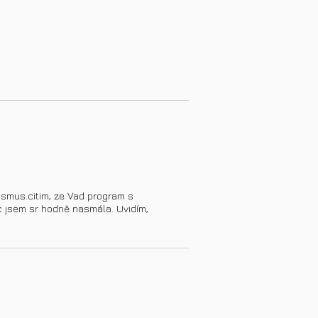
ismus.citim, ze Vad program s
c jsem sr hodně nasmála. Uvidím,