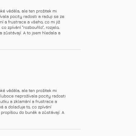
é věděla, ale ten prožitek mi
ala pocity radosti a raduji se ze
 a frustrace a všeho, co mi již
o zpívání "rozbouřilo", rozjelo,
a zůstávají. A to jsem hledala a
é věděla, ale ten prožitek mi
luboce neprožívala pocity radosti
utku a zklamání a frustrace a
á a dolaďuje to, co zpívání
se propíšou do buněk a zůstávají. A