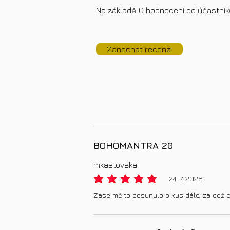
Na základě 0 hodnocení od účastní
Zanechat recenzi
BOHOMANTRA 20
mkastovska
24. 7. 2026
priemerné hodnotenie je 5 z 5
Zase mě to posunulo o kus dále, za což 