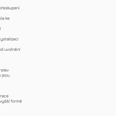
 přeskupení
ěla ke
í
ystalizaci
od uvolnění
rstev
é jsou
brace
o vyšší formě