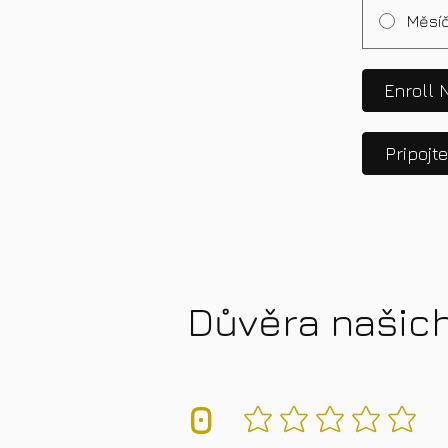
Měsíč
Enroll 
Pripojt
Důvěra našic
0
Zatiaľ žiadne hodnotenia