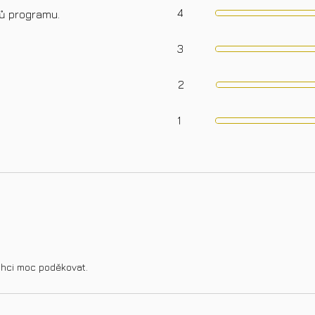
4
ků programu.
3
2
1
chci moc poděkovat.