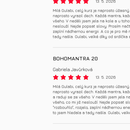
13. 5. 2026
priemerné hodnotenie je 5 z 5
Milá Gulabi, celý kurz je naprosto úžasný
naprosto vyrazil dech. Každá mantra, každ
všeho. V neděli jsem jela na kole a u to
neslouží. Nejde popsat slovy. Prosím načte
zaplní nádhernou energii. A co je pro mě 
tady našla. Gulabi, velké díky od srdíčka 
BOHOMANTRA 20
Gabriela Javůrková
13. 5. 2026
priemerné hodnotenie je 5 z 5
Milá Gulabi, celý kurz je naprosto úžasný
naprosto vyrazil dech. Každá mantra, kaž
a raduji se ze všeho. V neděli jsem jela
všeho, co mi již neslouží. Nejde popsat s
"rozbouřilo", rozjelo, zaplní nádhernou en
to jsem hledala a tady našla. Gulabi, velk