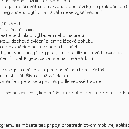
 7 dní přináší fázi krystalizace těla
dí na jemnější světelné frekvence, dochází k jeho přeladění do 
e nový způsob bytí, v němž tělo nese vyšší vědomí
PROGRAMU
ní a večerní praxe
cast s technikou, výkladem nebo inspirací
 úkoly, dechová cvičení a jemné jógové pohyby
o detoxikačních potravinách a bylinách
chyonovou energií a krystaly pro stabilizaci nové frekvence
večerní rituál: Krystalizace těla na nové vědomí
se v krystalové jeskyni pod posvátnou horou Kailáš
sou mistr, bůh Šiva a božská Matka
čištění a krystalizaci pěti těl podle védské tradice
e určena každému, kdo cítí, že staré tělo i realita přestaly odpo
ogramu sa môžete tiež pripojiť prostredníctvom mobilnej aplikác