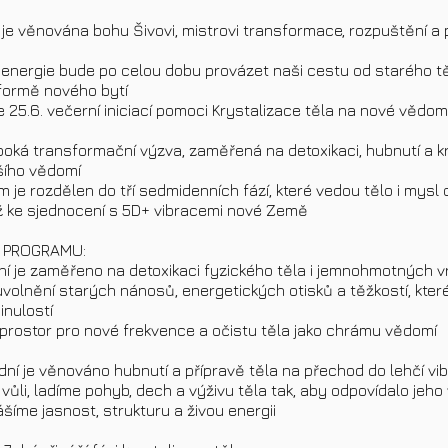
a je věnována bohu Šivovi, mistrovi transformace, rozpuštění a
o energie bude po celou dobu provázet naši cestu od starého t
 formě nového bytí
 25.6. večerní iniciací pomoci Krystalizace těla na nové vědom
boká transformační výzva, zaměřená na detoxikaci, hubnutí a kr
šího vědomí
 je rozdělen do tří sedmidenních fází, které vedou tělo i mysl 
ž ke sjednocení s 5D+ vibracemi nové Země
 PROGRAMU:
 dní je zaměřeno na detoxikaci fyzického těla i jemnohmotných v
uvolnění starých nánosů, energetických otisků a těžkostí, kter
inulostí
e prostor pro nové frekvence a očistu těla jako chrámu vědomí
 dní je věnováno hubnutí a přípravě těla na přechod do lehčí vi
 vůli, ladíme pohyb, dech a výživu těla tak, aby odpovídalo jeh
ášíme jasnost, strukturu a živou energii