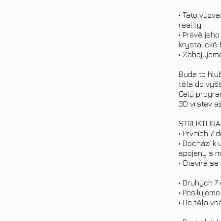
• Tato výzv
reality
• Právě jeh
krystalické
• Zahajujeme
Bude to hlu
těla do vyš
Celý program
3D vrstev a
STRUKTURA
• Prvních 7
• Dochází k 
spojeny s m
• Otevírá s
• Druhých 7
• Posilujeme
• Do těla vn