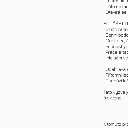
• Posledních
• Tělo se la
• Otevírá s
SOUČÁST 
• 21 dní ran
• Denní pod
• Meditace,
• Podcasty 
• Práce s ta
• Iniciační 
• Odehrává 
• Přítomni j
• Dochází k 
Tato výzva j
frekvenci.
K tomuto pr