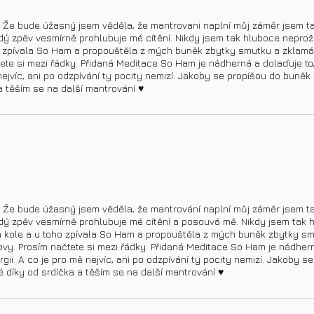
. Že bude úžasný jsem věděla, že mantrovani naplní můj záměr jsem tak
ý zpěv vesmírně prohlubuje mé cítění. Nikdy jsem tak hluboce neprožív
ho zpívala So Ham a propouštěla z mých buněk zbytky smutku a zklamání
te si mezi řádky. Přidaná Meditace So Ham je nádherná a dolaďuje to, c
nejvíc, ani po odzpívání ty pocity nemizí. Jakoby se propíšou do buněk 
a těším se na další mantrování ♥️
. Že bude úžasný jsem věděla, že mantrování naplní můj záměr jsem tak
dý zpěv vesmírně prohlubuje mé cítění a posouvá mě. Nikdy jsem tak h
 na kole a u toho zpívala So Ham a propouštěla z mých buněk zbytky sm
lovy. Prosím načtete si mezi řádky. Přidaná Meditace So Ham je nádhern
ergii. A co je pro mě nejvíc, ani po odzpívání ty pocity nemizí. Jakoby 
é díky od srdíčka a těším se na další mantrování ♥️