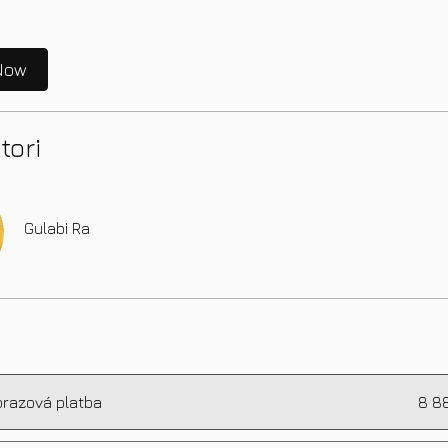
Now
tori
Gulabi Ra
razová platba
8 8