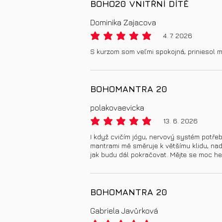
BOHO20 VNITŘNÍ DÍTĚ
Dominika Zajacova
4. 7. 2026
priemerné hodnotenie je 5 z 5
S kurzom som veľmi spokojná, priniesol mi 
BOHOMANTRA 20
polakovaevicka
13. 6. 2026
priemerné hodnotenie je 5 z 5
I když cvičím jógu, nervový systém potře
mantrami mě směruje k většímu klidu, na
jak budu dál pokračovat. Mějte se moc he
BOHOMANTRA 20
Gabriela Javůrková