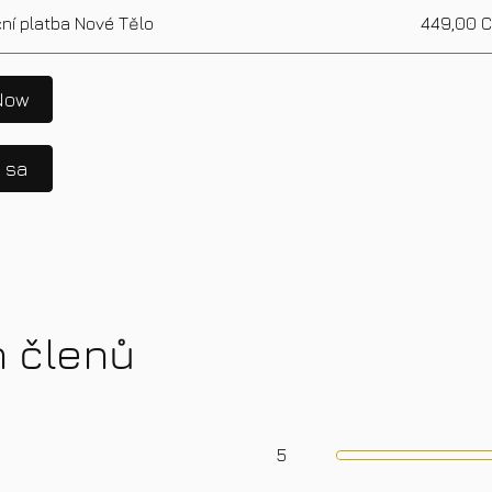
ní platba Nové Tělo
449,00 
Now
e sa
h členů
5