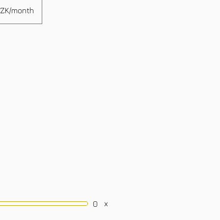
CZK/month
x
0