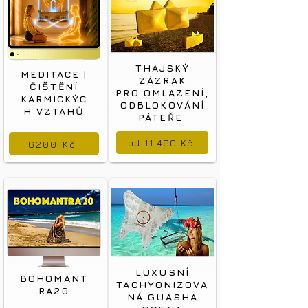
THAJSKÝ
MEDITACE |
ZÁZRAK
ČIŠTĚNÍ
PRO OMLAZENÍ,
KARMICKÝC
ODBLOKOVÁNÍ
H VZTAHŮ
PÁTEŘE
od 11 490 Kč
6200 Kč
LUXUSNÍ
BOHOMANT
TACHYONIZOVA
RA20
NÁ GUASHA