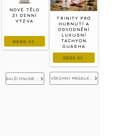
NOVÉ TĚLO
21 DENNÍ
TRINITY PRO
VÝZVA
HUBNUTÍ A
ODVODNĚNÍ
LUXUSNÍ
TACHYON
8888 Kč
GUASHA
9990 Kč
VŠECHNY PRODUKTY
DALŠÍ ONLINE KURZY