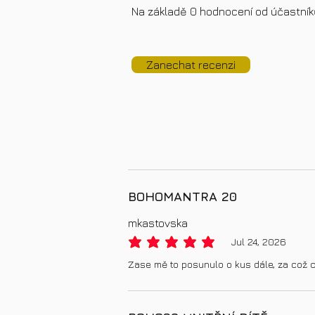
Na základě 0 hodnocení od účastní
Zanechat recenzi
BOHOMANTRA 20
mkastovska
Jul 24, 2026
average rating is 5 out of 5
Zase mě to posunulo o kus dále, za což 