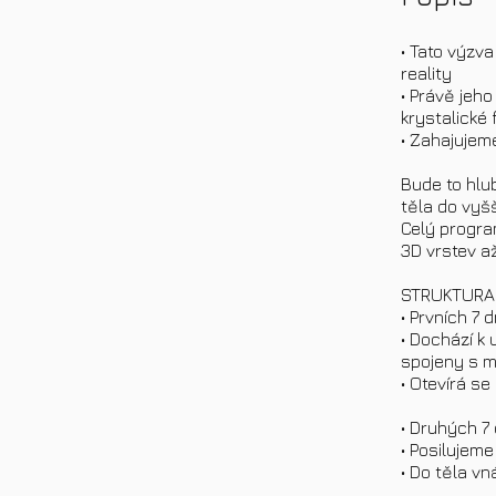
• Tato výzv
reality
• Právě jeh
krystalické
• Zahajujeme
Bude to hlu
těla do vyš
Celý program
3D vrstev a
STRUKTURA
• Prvních 7
• Dochází k 
spojeny s m
• Otevírá s
• Druhých 7
• Posilujeme
• Do těla vn