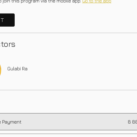
 join this program via the mobile app.
Go to the app
IT
ctors
Gulabi Ra
e Payment
8 8