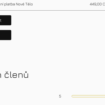
ní platba Nové Tělo
449,00 
t
h členů
5