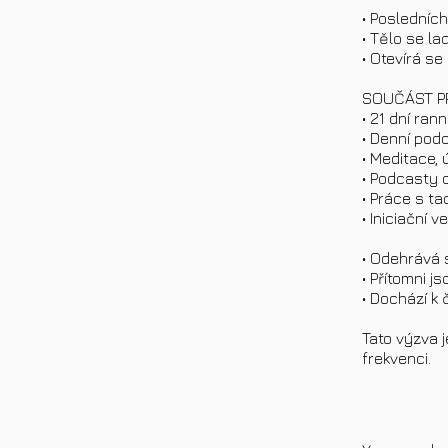
• Posledních
• Tělo se la
• Otevírá s
SOUČÁST 
• 21 dní ran
• Denní pod
• Meditace,
• Podcasty 
• Práce s ta
• Iniciační 
• Odehrává 
• Přítomni j
• Dochází k 
Tato výzva j
frekvenci.