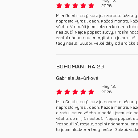
2026
average rating is 5 out of 5
Milá Gulabi, celý kurz je naprosto úžasný
naprosto vyrazil dech. Každá mantra, každ
všeho. V neděli jsem jela na kole a u to
neslouží. Nejde popsat slovy. Prosím načte
zaplní nádhernou energii. A co je pro mě 
tady našla. Gulabi, velké díky od srdíčka 
BOHOMANTRA 20
Gabriela Javůrková
May 13,
2026
average rating is 5 out of 5
Milá Gulabi, celý kurz je naprosto úžasný
naprosto vyrazil dech. Každá mantra, kaž
a raduji se ze všeho. V neděli jsem jela
všeho, co mi již neslouží. Nejde popsat s
"rozbouřilo", rozjelo, zaplní nádhernou en
to jsem hledala a tady našla. Gulabi, velk