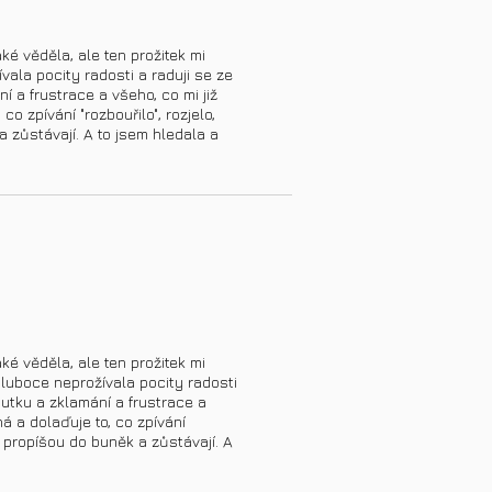
é věděla, ale ten prožitek mi
ala pocity radosti a raduji se ze
 a frustrace a všeho, co mi již
o zpívání "rozbouřilo", rozjelo,
a zůstávají. A to jsem hledala a
é věděla, ale ten prožitek mi
luboce neprožívala pocity radosti
utku a zklamání a frustrace a
á a dolaďuje to, co zpívání
se propíšou do buněk a zůstávají. A