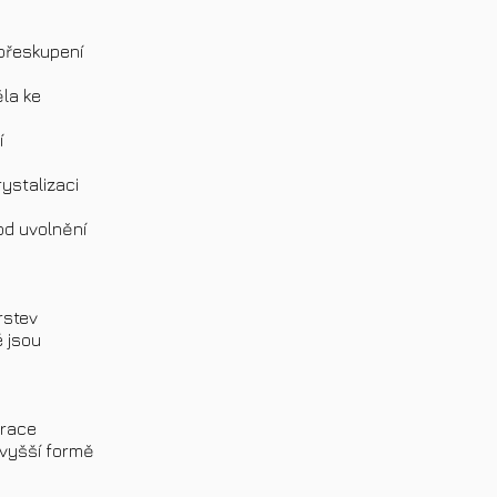
 přeskupení
ěla ke
í
ystalizaci
od uvolnění
rstev
é jsou
brace
o vyšší formě