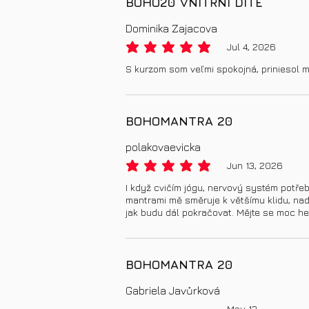
BOHO20 VNITŘNÍ DÍTĚ
Dominika Zajacova
Jul 4, 2026
average rating is 5 out of 5
S kurzom som veľmi spokojná, priniesol mi 
BOHOMANTRA 20
polakovaevicka
Jun 13, 2026
average rating is 5 out of 5
I když cvičím jógu, nervový systém potře
mantrami mě směruje k většímu klidu, na
jak budu dál pokračovat. Mějte se moc he
BOHOMANTRA 20
Gabriela Javůrková
May 13,