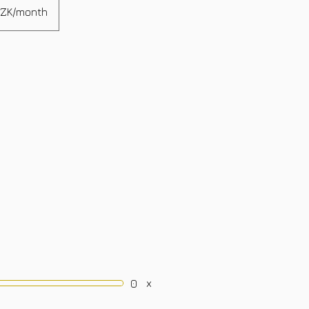
CZK/month
x
0