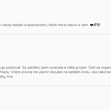
viacej radosti a spokojnosti:) Veľmi ma to bavilo s vami. ❤️🌈🦋
buje posilovat. Ze začátku jsem zvracela a měla průjem. Čistí se organ
dhledu. Včera zrovna mě vesmir zkoušel na každém kroku. Ale nakone
zky. Eva