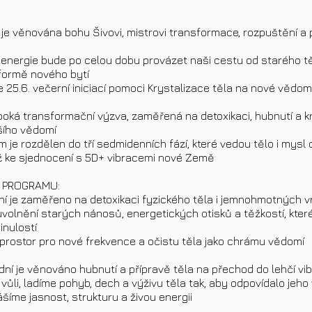
a je věnována bohu Šivovi, mistrovi transformace, rozpuštění a
o energie bude po celou dobu provázet naši cestu od starého t
 formě nového bytí
 25.6. večerní iniciací pomoci Krystalizace těla na nové vědom
boká transformační výzva, zaměřená na detoxikaci, hubnutí a kr
šího vědomí
 je rozdělen do tří sedmidenních fází, které vedou tělo i mysl 
ž ke sjednocení s 5D+ vibracemi nové Země
 PROGRAMU:
 dní je zaměřeno na detoxikaci fyzického těla i jemnohmotných v
uvolnění starých nánosů, energetických otisků a těžkostí, kter
inulostí
e prostor pro nové frekvence a očistu těla jako chrámu vědomí
 dní je věnováno hubnutí a přípravě těla na přechod do lehčí vi
 vůli, ladíme pohyb, dech a výživu těla tak, aby odpovídalo jeh
ášíme jasnost, strukturu a živou energii