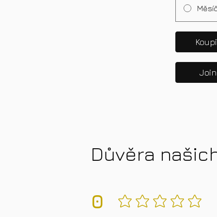
Měsíč
Koupi
Join
Důvěra našic
0
No ratings yet