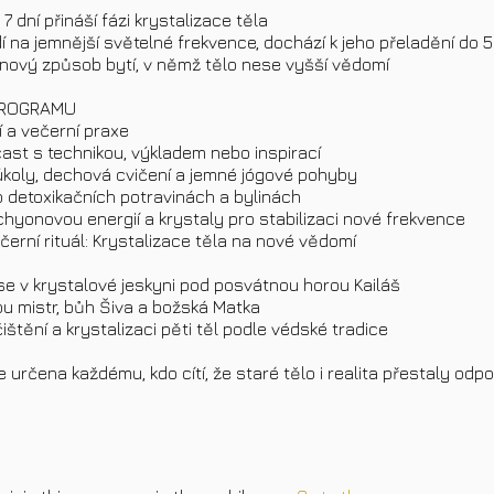
 7 dní přináší fázi krystalizace těla
dí na jemnější světelné frekvence, dochází k jeho přeladění do 
e nový způsob bytí, v němž tělo nese vyšší vědomí
PROGRAMU
ní a večerní praxe
cast s technikou, výkladem nebo inspirací
 úkoly, dechová cvičení a jemné jógové pohyby
o detoxikačních potravinách a bylinách
chyonovou energií a krystaly pro stabilizaci nové frekvence
večerní rituál: Krystalizace těla na nové vědomí
se v krystalové jeskyni pod posvátnou horou Kailáš
sou mistr, bůh Šiva a božská Matka
čištění a krystalizaci pěti těl podle védské tradice
e určena každému, kdo cítí, že staré tělo i realita přestaly odpo