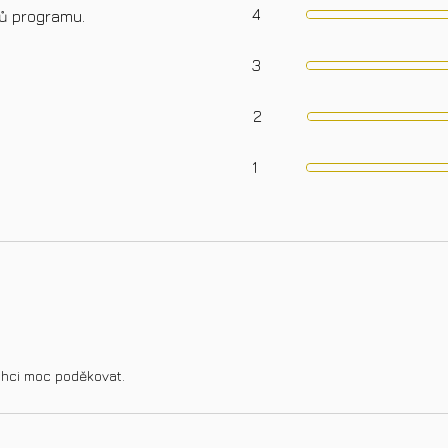
4
ků programu.
3
2
1
chci moc poděkovat.