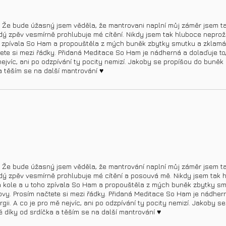
. Že bude úžasný jsem věděla, že mantrovani naplní můj záměr jsem tak
ý zpěv vesmírně prohlubuje mé cítění. Nikdy jsem tak hluboce neprožív
ho zpívala So Ham a propouštěla z mých buněk zbytky smutku a zklamání
te si mezi řádky. Přidaná Meditace So Ham je nádherná a dolaďuje to, c
nejvíc, ani po odzpívání ty pocity nemizí. Jakoby se propíšou do buněk 
a těším se na další mantrování ♥️
. Že bude úžasný jsem věděla, že mantrování naplní můj záměr jsem tak
dý zpěv vesmírně prohlubuje mé cítění a posouvá mě. Nikdy jsem tak h
 na kole a u toho zpívala So Ham a propouštěla z mých buněk zbytky sm
lovy. Prosím načtete si mezi řádky. Přidaná Meditace So Ham je nádhern
ergii. A co je pro mě nejvíc, ani po odzpívání ty pocity nemizí. Jakoby 
é díky od srdíčka a těším se na další mantrování ♥️