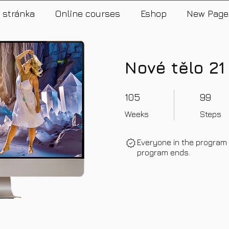
 stránka
Online courses
Eshop
New Page
Nové tělo 21
105 Weeks
99 Steps
105
99
Weeks
Steps
Everyone in the program 
program ends.