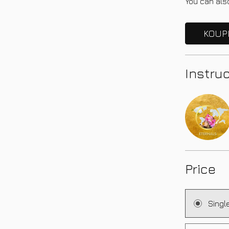
You can also
KOUP
Instru
Price
Singl